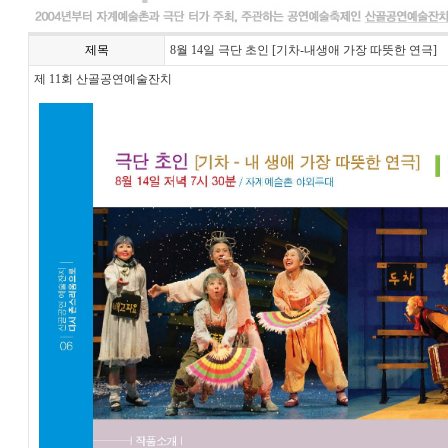
제목
8월 14일 극단 초인 [기차-내생애 가장 따뜻한 연극]
제 11회 산골공연예술잔치