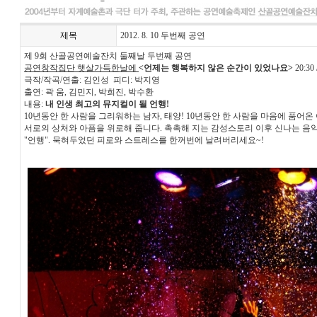
제목
2012. 8. 10 두번째 공연
제 9회 산골공연예술잔치 둘째날 두번째 공연
공연창작집단 햇살가득한날에
<언제는 행복하지 않은 순간이 있었나요>
20:3
극작/작곡/연출: 김인성 피디: 박지영
출연: 곽 움, 김민지, 박희진, 박수환
내용:
내 인생 최고의 뮤지컬이 될 언행!
10년동안 한 사람을 그리워하는 남자, 태양! 10년동안 한 사람을 마음에 품어온
서로의 상처와 아픔을 위로해 줍니다. 촉촉해 지는 감성스토리 이후 신나는 
"언행". 묵혀두었던 피로와 스트레스를 한꺼번에 날려버리세요~!